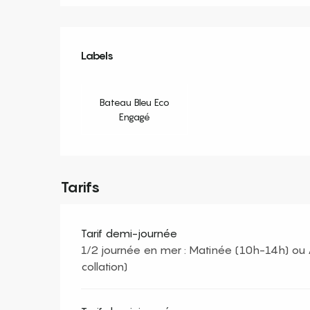
Offres de prestation
Labels
Labels
Bateau Bleu Eco
Engagé
Tarifs
Tarif demi-journée
1/2 journée en mer : Matinée (10h-14h) ou
collation)