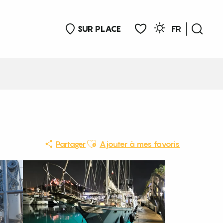
SUR PLACE
FR
Rech
Voir les favoris
Ajouter aux favoris
Partager
Ajouter à mes favoris