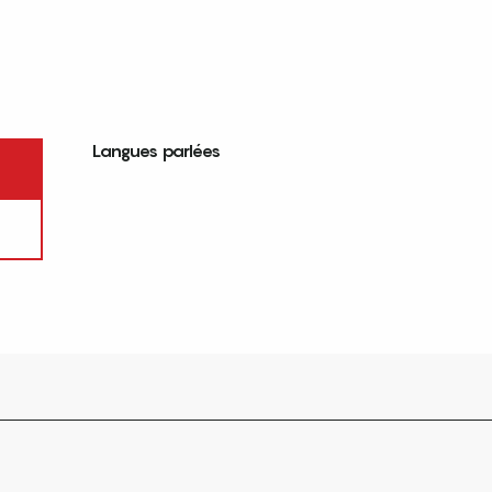
Langues parlées
Langues parlées