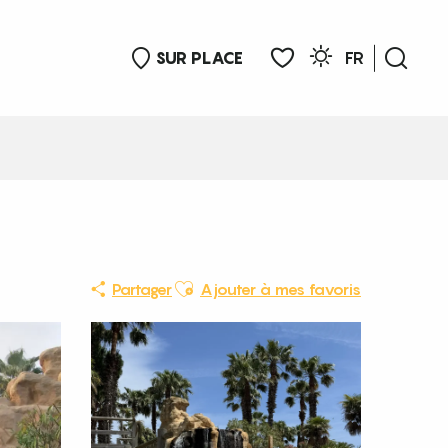
SUR PLACE
FR
Rech
Voir les favoris
Ajouter aux favoris
Partager
Ajouter à mes favoris