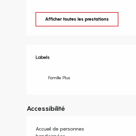
Afficher toutes les prestations
Offres de prestation
Labels
Labels
Famille Plus
Accessibilité
Accueil de personnes
handicapées