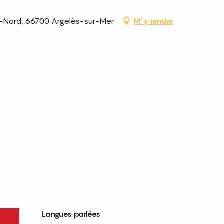
e-Nord, 66700 Argelès-sur-Mer
M'y rendre
26
Langues parlées
Langues parlées