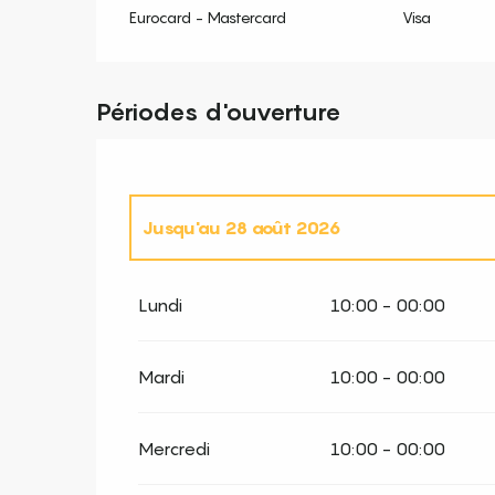
Eurocard - Mastercard
Visa
Périodes d'ouverture
Jusqu'au
28 août 2026
Du
14 février 2026
au
8 mars 2026
Lundi
10:00 - 00:00
Du
14 mars 2026
au
29 mars 2026
Mardi
10:00 - 00:00
Du
1 avril 2026
au
5 avril 2026
Mercredi
10:00 - 00:00
Du
6 avril 2026
au
3 mai 2026