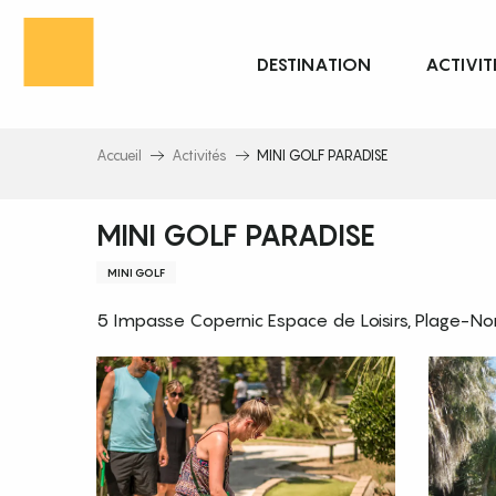
Aller
au
DESTINATION
ACTIVIT
contenu
principal
Accueil
Activités
MINI GOLF PARADISE
MINI GOLF PARADISE
MINI GOLF
5 Impasse Copernic Espace de Loisirs, Plage-N