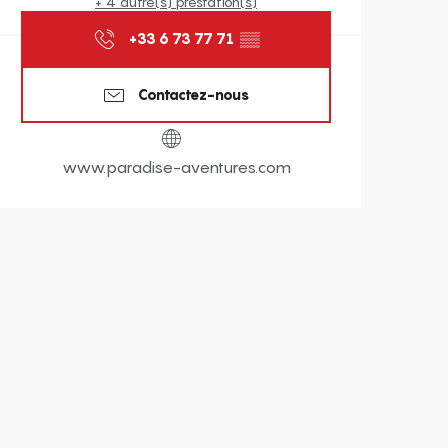
+ 4 autre(s) prestation(s)
+33 6 73 77 71
▒▒
Contactez-nous
www.paradise-aventures.com