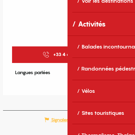
Voir les destinations
Activités
Balades incontourna
+33 4 68 59 00
▒▒
Randonnées pédestr
Langues parlées
Langues parlées
Vélos
Sites touristiques
Signaler une erreur