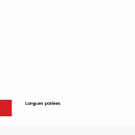
Langues parlées
Langues parlées