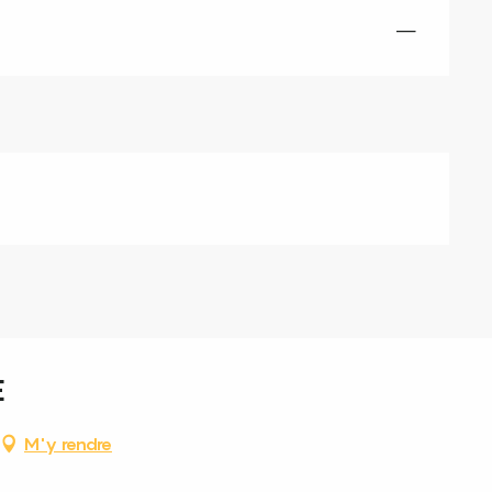
—
E
M'y rendre