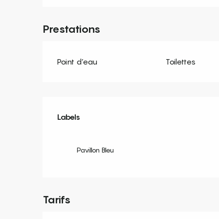
Prestations
Point d’eau
Toilettes
Offres de prestation
Labels
Labels
Pavillon Bleu
Tarifs