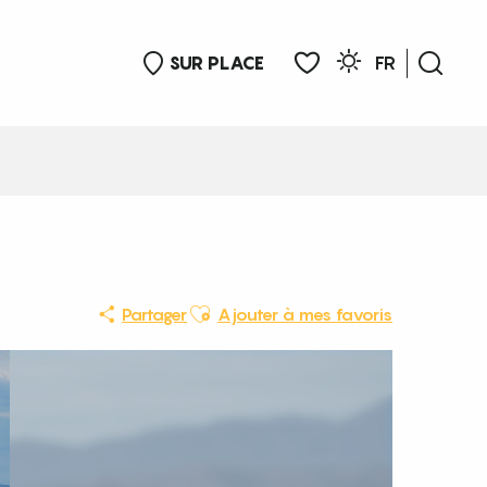
SUR PLACE
FR
Rech
Voir les favoris
Ajouter aux favoris
Partager
Ajouter à mes favoris