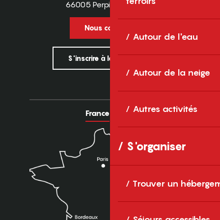
terroirs
66005 Perpignan Cedex
Nous contacter
Autour de l'eau
S'inscrire à la newsletter
Autour de la neige
Autres activités
France
Europe
S'organiser
Trouver un héberge
Séjours accessibles