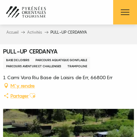
Aller
au
contenu
principal
Accueil
Activités
PULL-UP CERDANYA
PULL-UP CERDANYA
BASE DE LOISIRS
PARCOURS AQUATIQUE GONFLABLE
PARCOURS AVENTURE ET CHALLENGES
TRAMPOLINE
1 Cami Vora Riu Base de Loisirs de Err, 66800 Err
M'y rendre
Ajouter aux favoris
Partager