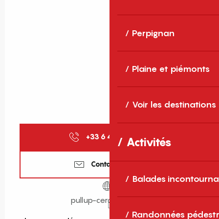
Perpignan
Plaine et piémonts
Voir les destinations
+33 6 48 30 04
▒▒
Activités
Contactez-nous
Balades incontourna
pullup-cerdanya.com
Randonnées pédestr