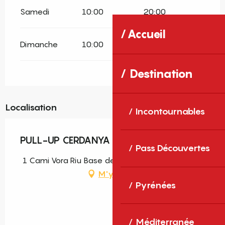
Samedi
10:00
20:00
Accueil
Dimanche
10:00
20:00
Destination
Localisation
Incontournables
PULL-UP CERDANYA
Pass Découvertes
1 Cami Vora Riu Base de Loisirs de Err, 66800 Err
M'y rendre
Pyrénées
Méditerranée