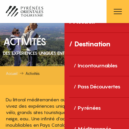
Aller
au
contenu
Accueil
principal
ACTIVITÉS
Destination
DES EXPÉRIENCES UNIQUES ENTRE MER ET MONTAGNE
Incontournables
Accueil
Activités
Pass Découvertes
Du littoral méditerranéen aux sommets pyrénéens,
vivez des expériences uniques : balades, randonnées,
Pyrénées
vélo, grands sites touristiques, gastronomie, bien-être,
neige, eau… Une infinité d’activités pour des souvenirs
inoubliables en Pays Catalan !
Méditerranée