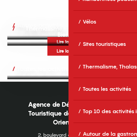
Vélos
Autres activités
Thermalisme, Thalassothérapie,
Bien-être
Lire la suite
Sites touristiques
Lire la suite
Thermalisme, Thalas
Toutes les activités
Toutes les activités
Agence de Développement
Top 10 des activités
Touristique des Pyrénées-
Orientales
Autour de la gastron
2, boulevard des Pyrénées