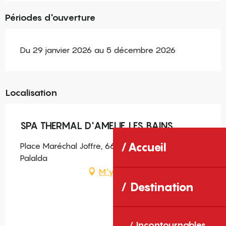
Périodes d'ouverture
Du 29 janvier 2026 au 5 décembre 2026
Localisation
SPA THERMAL D'AMELIE LES BAINS
Accueil
Place Maréchal Joffre, 66110 Amélie-les-Bains-
Palalda
M'y rendre
Destination
Incontournables