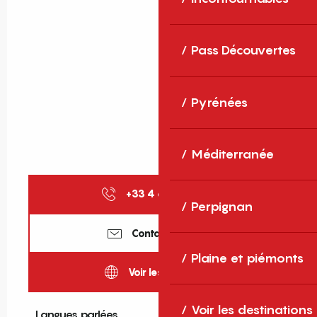
Pass Découvertes
Pyrénées
Méditerranée
+33 4 68 87 99
▒▒
Perpignan
Contactez-nous
Plaine et piémonts
Voir les sites web
Voir les destinations
Langues parlées
Langues parlées