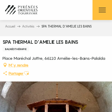
Aller
au
contenu
principal
Accueil
Activités
SPA THERMAL D'AMELIE LES BAINS
SPA THERMAL D'AMELIE LES BAINS
BALNÉOTHÉRAPIE
Place Maréchal Joffre, 66110 Amélie-les-Bains-Palalda
M'y rendre
Ajouter aux favoris
Partager