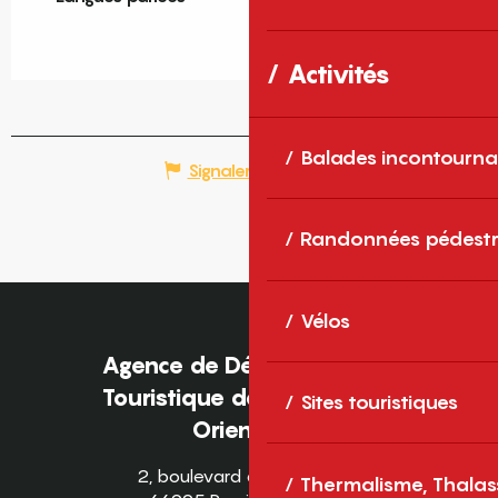
Activités
Balades incontourna
Signaler une erreur
Randonnées pédestr
Vélos
Agence de Développement
Touristique des Pyrénées-
Sites touristiques
Orientales
2, boulevard des Pyrénées
Thermalisme, Thalas