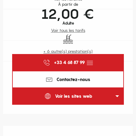
À partir de
12,00 €
Adulte
Voir tous les tarifs
Piscine
+ 6 autre(s) prestation(s)
+33 4 68 87 99
▒▒
Contactez-nous
Voir les sites web
Description