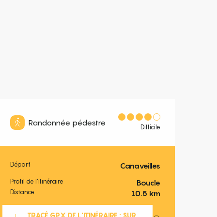
Randonnée pédestre
Difficile
Départ
Canaveilles
Informations pratiques
Profil de l’itinéraire
Boucle
Distance
10.5 km
Documentation
TRACÉ GPX DE L'ITINÉRAIRE : SUR