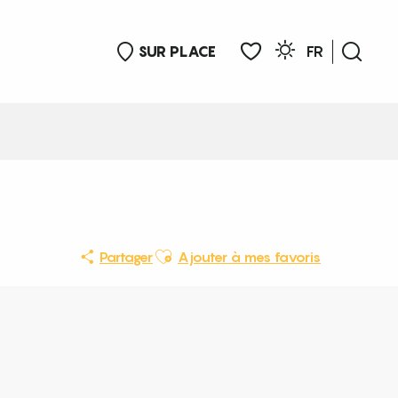
SUR PLACE
FR
Rech
Voir les favoris
Ajouter aux favoris
Partager
Ajouter à mes favoris