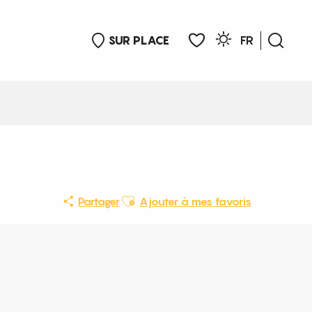
SUR PLACE
FR
Rech
Voir les favoris
Ajouter aux favoris
Partager
Ajouter à mes favoris