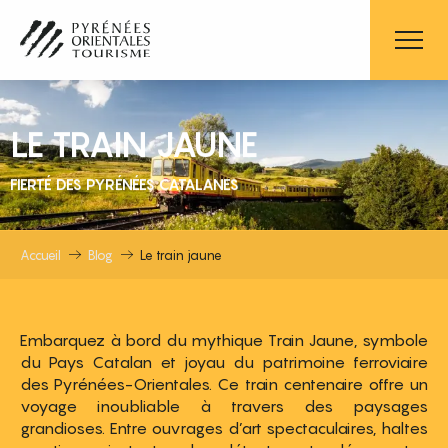
Aller
au
contenu
principal
LE TRAIN JAUNE
FIERTÉ DES PYRÉNÉES CATALANES
Accueil
Blog
Le train jaune
Embarquez à bord du mythique Train Jaune, symbole
du Pays Catalan et joyau du patrimoine ferroviaire
des Pyrénées-Orientales. Ce train centenaire offre un
voyage inoubliable à travers des paysages
grandioses. Entre ouvrages d’art spectaculaires, haltes