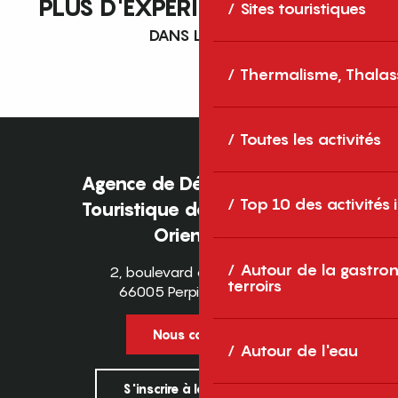
PLUS D'EXPÉRIENCES À VIVRE
Sites touristiques
DANS LES P.O.
Thermalisme, Thalas
Toutes les activités
Agence de Développement
Top 10 des activités
Touristique des Pyrénées-
Orientales
Autour de la gastron
2, boulevard des Pyrénées
terroirs
66005 Perpignan Cedex
Nous contacter
Autour de l'eau
S'inscrire à la newsletter