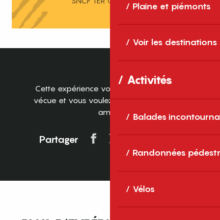
SNCF TER Occitanie
Plaine et piémonts
Voir les destinations
Activités
Cette expérience vous plaît ? Vous l’avez
vécue et vous voulez en faire profiter vos
amis ?
Balades incontourna
Partager
Randonnées pédestr
Vélos