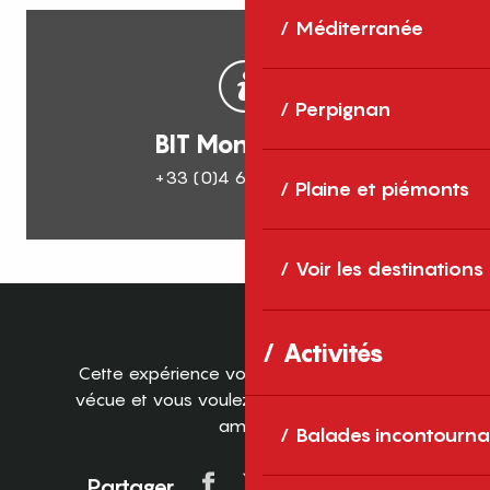
Méditerranée
Perpignan
BIT Mont-Louis
+33 (0)4 68 04 21 97
Plaine et piémonts
Voir les destinations
Activités
Cette expérience vous plaît ? Vous l’avez
vécue et vous voulez en faire profiter vos
amis ?
Balades incontourna
Partager