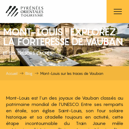
Aller
au
contenu
principal
MONT-LOUIS : EXPLOREZ
LA FORTERESSE DE VAUBAN
ET SES TRÉSORS CACHÉS
Accueil
Blog
Mont-Louis sur les traces de Vauban
Mont-Louis est l’un des joyaux de Vauban classés au
patrimoine mondial de l’UNESCO. Entre ses remparts
en étoile, son église Saint-Louis, son four solaire
historique et sa citadelle toujours en activité, cette
étape incontournable du Train Jaune mêle