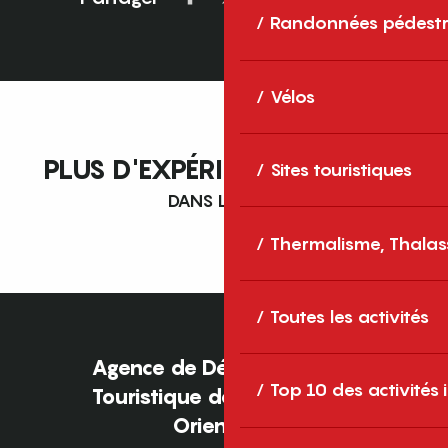
Randonnées pédestr
Vélos
PLUS D'EXPÉRIENCES À VIVRE
Sites touristiques
DANS LES P.O.
Thermalisme, Thalas
Toutes les activités
Agence de Développement
Top 10 des activités
Touristique des Pyrénées-
Orientales