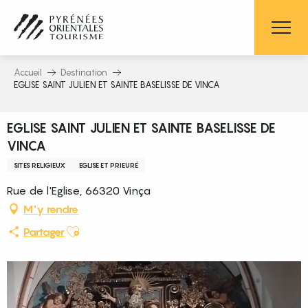
Aller
au
contenu
principal
Accueil
Destination
EGLISE SAINT JULIEN ET SAINTE BASELISSE DE VINCA
EGLISE SAINT JULIEN ET SAINTE BASELISSE DE
VINCA
SITES RELIGIEUX
EGLISE ET PRIEURÉ
Rue de l'Eglise, 66320 Vinça
M'y rendre
Ajouter aux favoris
Partager