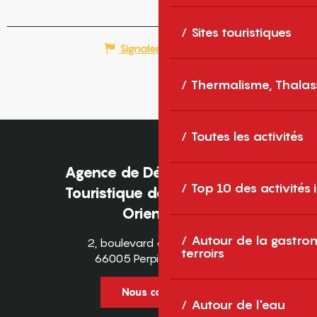
Sites touristiques
Signaler une erreur
Thermalisme, Thalas
Toutes les activités
Agence de Développement
Top 10 des activités
Touristique des Pyrénées-
Orientales
Autour de la gastron
2, boulevard des Pyrénées
terroirs
66005 Perpignan Cedex
Nous contacter
Autour de l'eau