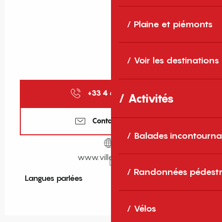
Plaine et piémonts
Voir les destinations
+33 4 68 05 82
▒▒
Activités
Contactez-nous
Balades incontourna
www.ville-vinca.fr
Randonnées pédestr
Langues parlées
Langues parlées
Vélos