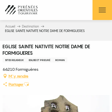
Aller
au
contenu
principal
Accueil
Destination
EGLISE SAINTE NATIVITE NOTRE DAME DE FORMIGUERES
EGLISE SAINTE NATIVITE NOTRE DAME DE
FORMIGUERES
SITES RELIGIEUX
EGLISE ET PRIEURÉ
ROMAN
66210 Formiguères
M'y rendre
Ajouter aux favoris
Partager