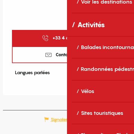
Voir les destinations
Activités
+33 4 68 04 41
▒▒
Balades incontourna
Contactez-nous
Randonnées pédestr
Langues parlées
Langues parlées
Vélos
Sites touristiques
Signaler une erreur