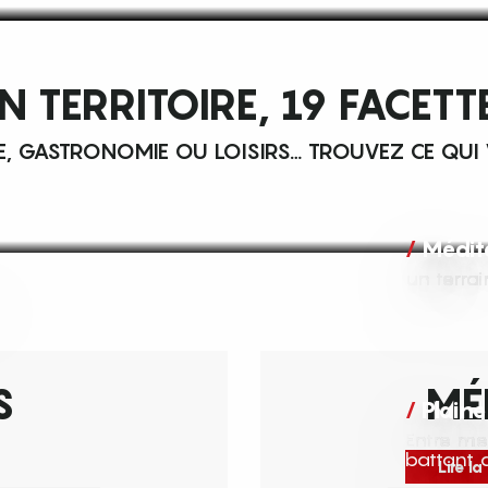
N TERRITOIRE, 19 FACETT
E, GASTRONOMIE OU LOISIRS… TROUVEZ CE QU
Médit
un terra
S
MÉ
Plain
Entre me
battant 
Lire la