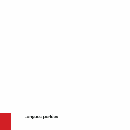
e
Langues parlées
Langues parlées