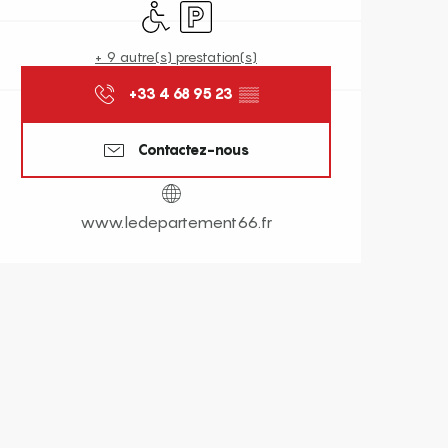
Accès handicapés
Parking
+ 9 autre(s) prestation(s)
+33 4 68 95 23
▒▒
Contactez-nous
www.ledepartement66.fr