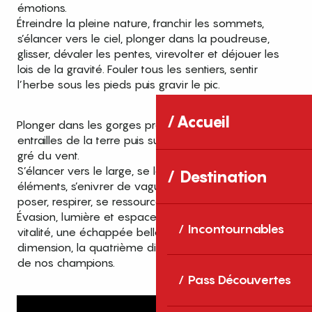
émotions.
Étreindre la pleine nature, franchir les sommets,
s’élancer vers le ciel, plonger dans la poudreuse,
glisser, dévaler les pentes, virevolter et déjouer les
lois de la gravité. Fouler tous les sentiers, sentir
l’herbe sous les pieds puis gravir le pic.
Accueil
Plonger dans les gorges profondes, remonter des
entrailles de la terre puis survoler le département au
gré du vent.
S’élancer vers le large, se laisser porter par les
Destination
éléments, s’enivrer de vagues et de courants, puis se
poser, respirer, se ressourcer, s’ouvrir à l’horizon.
Évasion, lumière et espace, un programme gorgé de
Incontournables
vitalité, une échappée belle vers une autre
dimension, la quatrième dimension, terre d’élection
de nos champions.
Pass Découvertes