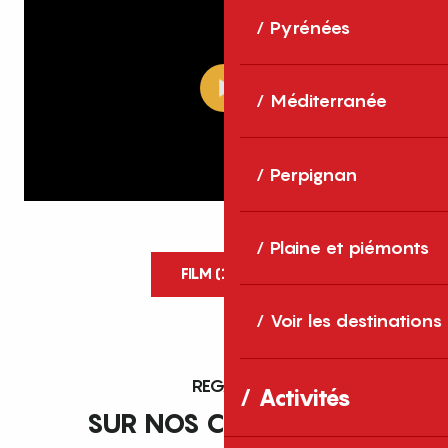
Pyrénées
Méditerranée
Perpignan
Plaine et piémonts
FILM (15min)
Voir les destinations
REGARD
Activités
SUR NOS CHAMPIONS