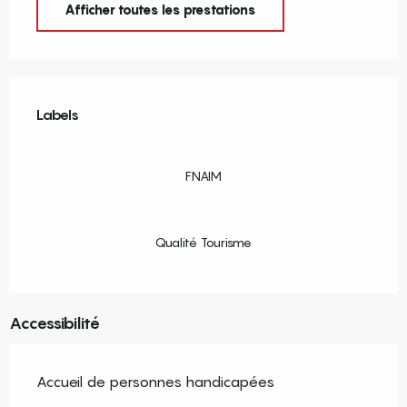
Afficher toutes les prestations
Offres de prestations
Labels
Labels
FNAIM
Qualité Tourisme
Accessibilité
Accueil de personnes handicapées