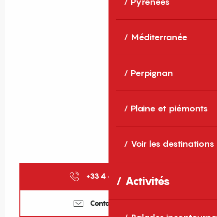
Pyrénées
Méditerranée
Perpignan
Plaine et piémonts
Voir les destinations
+33 4 68 73 12
▒▒
Activités
Contactez-nous