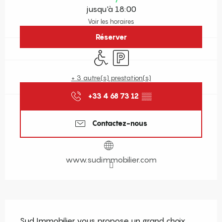
jusqu'à 18:00
Voir les horaires
Réserver
Accès handicapés
Parking
+ 3 autre(s) prestation(s)
+33 4 68 73 12
▒▒
Contactez-nous
www.sudimmobilier.com
Description
Sud Immobilier vous propose un grand choix 