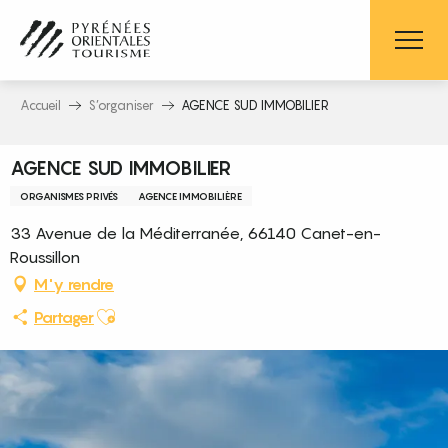
Aller
au
contenu
principal
Accueil
S’organiser
AGENCE SUD IMMOBILIER
AGENCE SUD IMMOBILIER
ORGANISMES PRIVÉS
AGENCE IMMOBILIÈRE
33 Avenue de la Méditerranée, 66140 Canet-en-
Roussillon
M'y rendre
Ajouter aux favoris
Partager