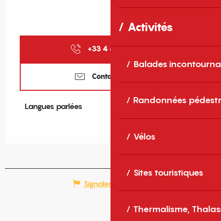
Activités
+33 4 68 61 30
▒▒
Balades incontourna
Contactez-nous
Randonnées pédestr
Langues parlées
Langues parlées
Vélos
Sites touristiques
Signaler une erreur
Thermalisme, Thalas