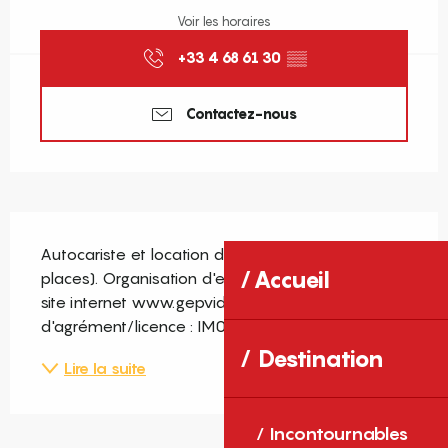
Voir les horaires
+33 4 68 61 30
▒▒
Contactez-nous
Description
Autocariste et location d'autocars (entre 19 et 61 
Accueil
places). Organisation d'excursions. Consultez le 
site internet www.gepvidal.com N° 
d'agrément/licence : IM066100012
Destination
Lire la suite
Incontournables