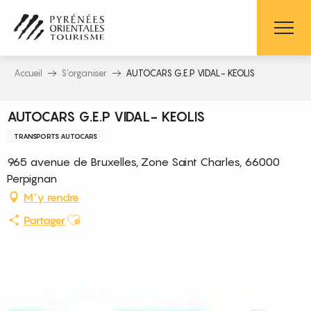
Aller
au
contenu
principal
Accueil
S’organiser
AUTOCARS G.E.P VIDAL- KEOLIS
AUTOCARS G.E.P VIDAL- KEOLIS
TRANSPORTS AUTOCARS
965 avenue de Bruxelles, Zone Saint Charles, 66000
Perpignan
M'y rendre
Ajouter aux favoris
Partager