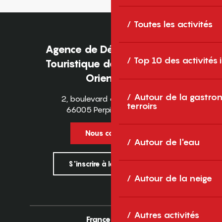
Toutes les activités
Agence de Développement
Top 10 des activités
Touristique des Pyrénées-
Orientales
Autour de la gastron
2, boulevard des Pyrénées
terroirs
66005 Perpignan Cedex
Nous contacter
Autour de l'eau
S'inscrire à la newsletter
Autour de la neige
Autres activités
France
Europe