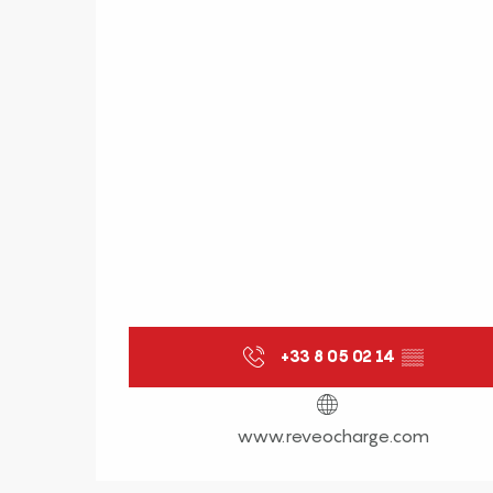
+33 8 05 02 14
▒▒
www.reveocharge.com