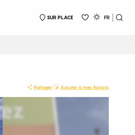
SUR PLACE
FR
Rech
Voir les favoris
Ajouter aux favoris
Partager
Ajouter à mes favoris