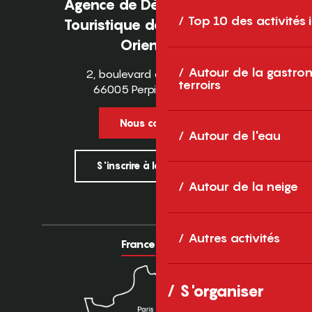
Agence de Développement
Top 10 des activités
Touristique des Pyrénées-
Orientales
Autour de la gastron
2, boulevard des Pyrénées
terroirs
66005 Perpignan Cedex
Nous contacter
Autour de l'eau
S'inscrire à la newsletter
Autour de la neige
Autres activités
France
Europe
S'organiser