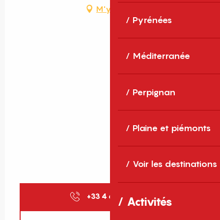
M'y rendre
Pyrénées
Méditerranée
Perpignan
Plaine et piémonts
Voir les destinations
+33 4 68 30 59
▒▒
Activités