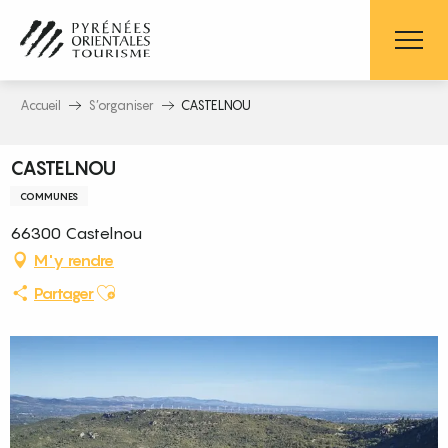
Aller
au
contenu
principal
Accueil
S’organiser
CASTELNOU
CASTELNOU
COMMUNES
66300 Castelnou
M'y rendre
Ajouter aux favoris
Partager