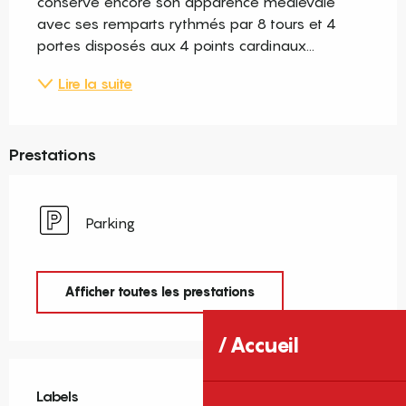
conserve encore son apparence médiévale 
avec ses remparts rythmés par 8 tours et 4 
portes disposés aux 4 points cardinaux...
Lire la suite
Prestations
Parking
Afficher toutes les prestations
Accueil
Offres de prestations
Labels
Labels