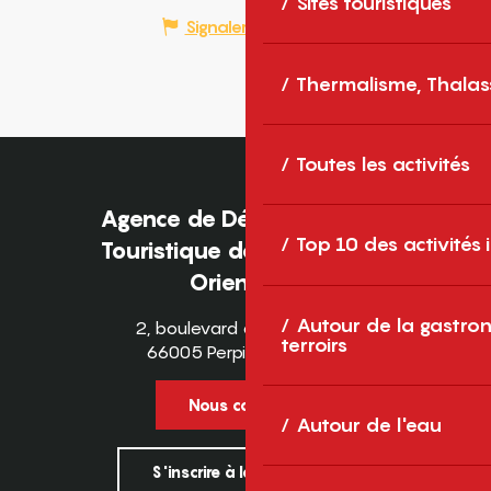
Sites touristiques
Signaler une erreur
Thermalisme, Thalas
Toutes les activités
Agence de Développement
Top 10 des activités
Touristique des Pyrénées-
Orientales
Autour de la gastron
2, boulevard des Pyrénées
terroirs
66005 Perpignan Cedex
Nous contacter
Autour de l'eau
S'inscrire à la newsletter