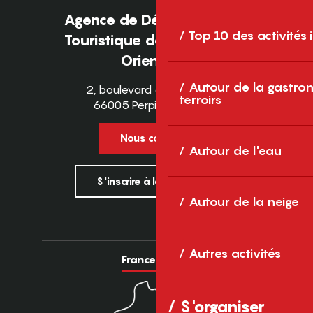
Agence de Développement
Top 10 des activités
Touristique des Pyrénées-
Orientales
Autour de la gastron
2, boulevard des Pyrénées
terroirs
66005 Perpignan Cedex
Nous contacter
Autour de l'eau
S'inscrire à la newsletter
Autour de la neige
Autres activités
France
Europe
S'organiser