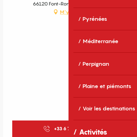
66120 Font-Romeu-Odeillo-Via
M'y rendre
Pyrénées
Méditerranée
Perpignan
Plaine et piémonts
Voir les destinations
+33 6 79 02 93
▒▒
Activités