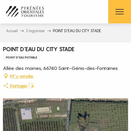
Aller
au
contenu
principal
Accueil
S’organiser
POINT D'EAU DU CITY STADE
POINT D'EAU DU CITY STADE
POINT D'EAU POTABLE
Allée des moines, 66740 Saint-Génis-des-Fontaines
M'y rendre
Ajouter aux favoris
Partager