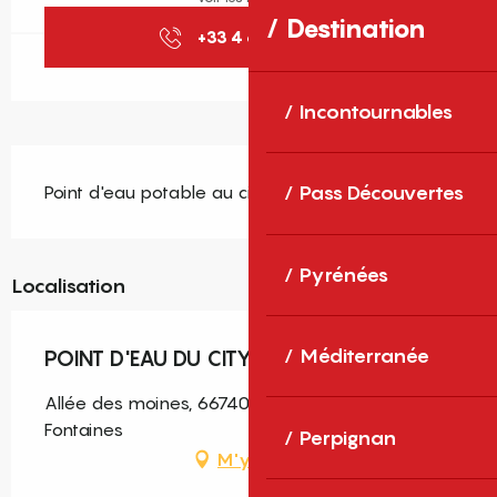
Destination
+33 4 68 89 84
▒▒
Incontournables
Description
Point d'eau potable au city stade
Pass Découvertes
Pyrénées
Localisation
Méditerranée
POINT D'EAU DU CITY STADE
Allée des moines, 66740 Saint-Génis-des-
Fontaines
Perpignan
M'y rendre