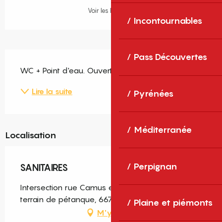
Voir les horaires
Incontournables
Description
Pass Découvertes
WC + Point d'eau. Ouvert à l'année.
Lire la suite
Pyrénées
Méditerranée
Localisation
Perpignan
SANITAIRES
Intersection rue Camus et bld Desnoyer Sur le
terrain de pétanque, 66750 Saint-Cyprien
Plaine et piémonts
M'y rendre