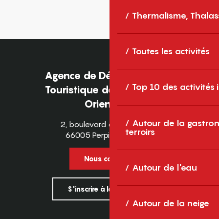
Thermalisme, Thalas
Toutes les activités
Agence de Développement
Top 10 des activités
Touristique des Pyrénées-
Orientales
Autour de la gastron
2, boulevard des Pyrénées
terroirs
66005 Perpignan Cedex
Nous contacter
Autour de l'eau
S'inscrire à la newsletter
Autour de la neige