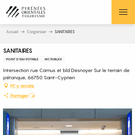
Aller
au
contenu
principal
Accueil
S’organiser
SANITAIRES
SANITAIRES
POINT D'EAU POTABLE
WC PUBLICS
Intersection rue Camus et bld Desnoyer Sur le terrain de
pétanque, 66750 Saint-Cyprien
M'y rendre
Ajouter aux favoris
Partager