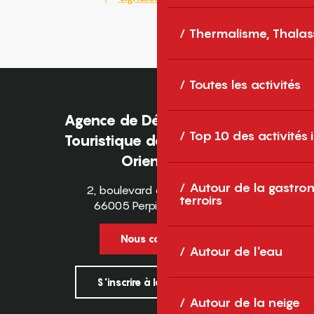
Thermalisme, Thalas
Toutes les activités
Agence de Développement
Top 10 des activités
Touristique des Pyrénées-
Orientales
Autour de la gastron
2, boulevard des Pyrénées
terroirs
66005 Perpignan Cedex
Nous contacter
Autour de l'eau
S'inscrire à la newsletter
Autour de la neige