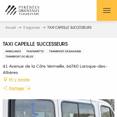
Aller
au
contenu
principal
Accueil
S’organiser
TAXI CAPEILLE SUCCESSEURS
TAXI CAPEILLE SUCCESSEURS
AMBULANCE
TAXI/NAVETTE
TRANSPORT DE BAGAGES
TRANSPORT DE VÉLOS
41 Avenue de la Côte Vermeille, 66740 Laroque-des-
Albères
M'y rendre
Ajouter aux favoris
Partager