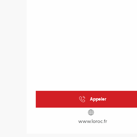
Appeler
www.loroc.fr