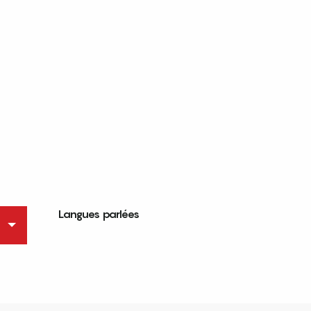
Langues parlées
Langues parlées