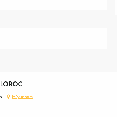
 LOROC
s
M'y rendre