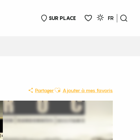
SUR PLACE
FR
Rech
Voir les favoris
Ajouter aux favoris
Partager
Ajouter à mes favoris