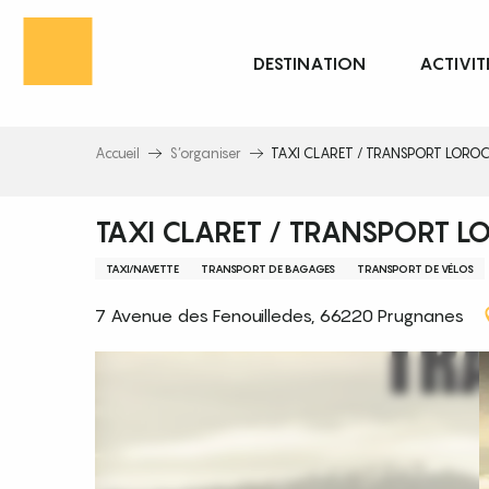
Aller
au
DESTINATION
ACTIVIT
contenu
principal
Accueil
S’organiser
TAXI CLARET / TRANSPORT LORO
TAXI CLARET / TRANSPORT L
TAXI/NAVETTE
TRANSPORT DE BAGAGES
TRANSPORT DE VÉLOS
7 Avenue des Fenouilledes, 66220 Prugnanes