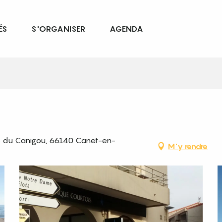
ÉS
S'ORGANISER
AGENDA
ue du Canigou, 66140 Canet-en-
M'y rendre