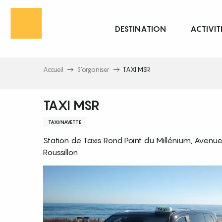
Aller
au
DESTINATION
ACTIVIT
contenu
principal
Accueil
S’organiser
TAXI MSR
TAXI MSR
TAXI/NAVETTE
Station de Taxis Rond Point du Millénium, Aven
Roussillon