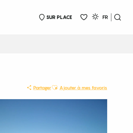
SUR PLACE
FR
Rech
Voir les favoris
Ajouter aux favoris
Partager
Ajouter à mes favoris