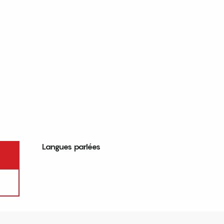
Langues parlées
Langues parlées