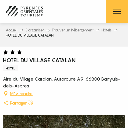
Aller
au
contenu
principal
Accueil
S’organiser
Trouver un hébergement
Hôtels
HOTEL DU VILLAGE CATALAN
HOTEL DU VILLAGE CATALAN
HÔTEL
Aire du Village Catalan, Autoroute A9, 66300 Banyuls-
dels-Aspres
M'y rendre
Ajouter aux favoris
Partager