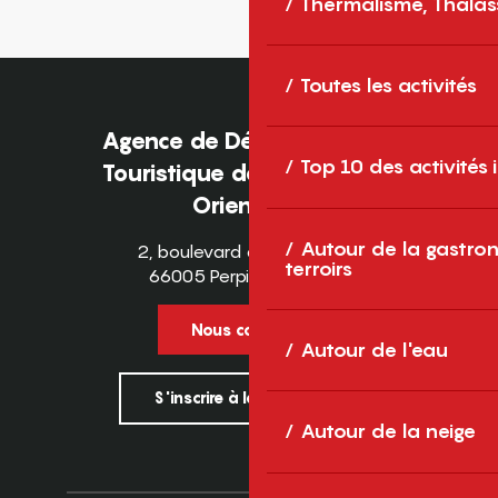
Thermalisme, Thalas
Toutes les activités
Agence de Développement
Top 10 des activités
Touristique des Pyrénées-
Orientales
Autour de la gastron
2, boulevard des Pyrénées
terroirs
66005 Perpignan Cedex
Nous contacter
Autour de l'eau
S'inscrire à la newsletter
Autour de la neige