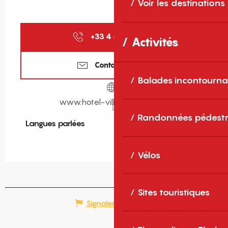
Voir les destinations
+33 4 68 21 66
▒▒
Activités
Contactez-nous
Balades incontourna
www.hotel-village-catalan.fr
Randonnées pédestr
Langues parlées
Langues parlées
Vélos
Sites touristiques
Signaler une erreur