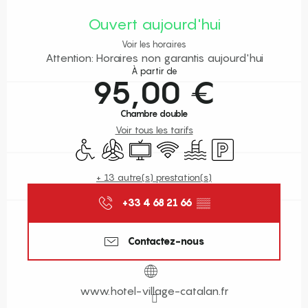
Ouverture et coordonnées
Ouvert aujourd'hui
Voir les horaires
Attention: Horaires non garantis aujourd'hui
À partir de
95,00 €
Chambre double
Voir tous les tarifs
Accès handicapés
Air conditionné
Télévision
WiFi
Piscine
Parking
+ 13 autre(s) prestation(s)
+33 4 68 21 66
▒▒
Contactez-nous
www.hotel-village-catalan.fr