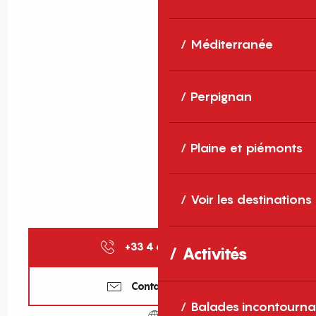
Méditerranée
Perpignan
Plaine et piémonts
Voir les destinations
+33 4 68 87 50
▒▒
Activités
Contactez-nous
Balades incontourna