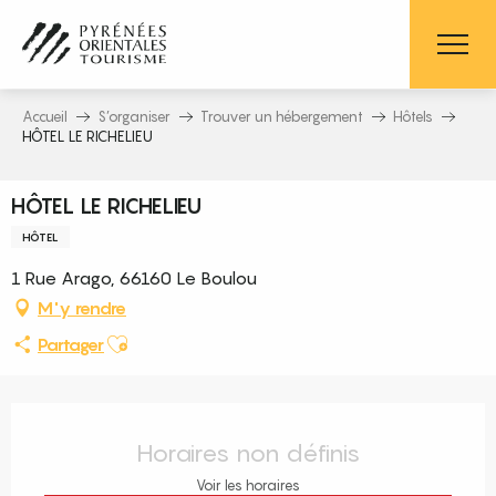
Aller
au
contenu
principal
Accueil
S’organiser
Trouver un hébergement
Hôtels
HÔTEL LE RICHELIEU
HÔTEL LE RICHELIEU
HÔTEL
1 Rue Arago, 66160 Le Boulou
M'y rendre
Ajouter aux favoris
Partager
Ouverture et coordonnées
Horaires non définis
Voir les horaires