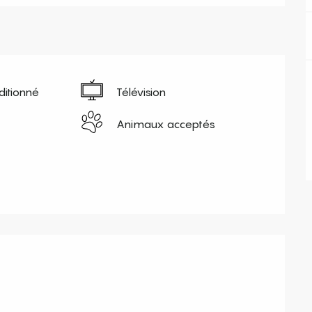
ditionné
Télévision
Animaux acceptés
s