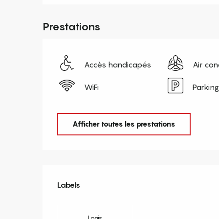
Prestations
Accès handicapés
Air con
WiFi
Parking
Afficher toutes les prestations
Offres de prestation
Labels
Labels
Logis