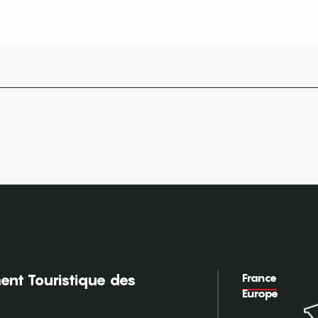
France
nt Touristique des
Europe