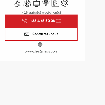
Accès handicapés
Air conditionné
Télévision
WiFi
Parking
Animaux acceptés
+ 18 autre(s) prestation(s)
+33 4 68 50 08
▒▒
Contactez-nous
www.les2mas.com