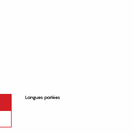
Langues parlées
Langues parlées