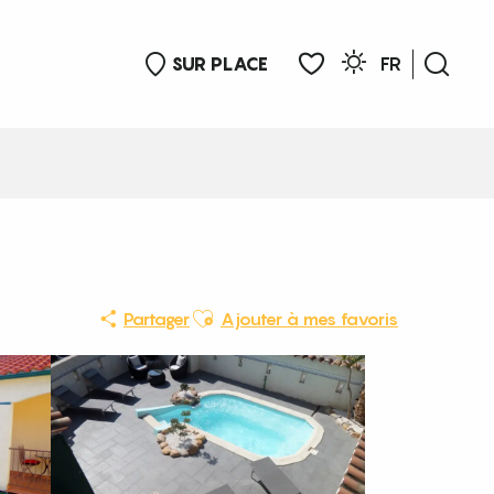
SUR PLACE
FR
Rech
Voir les favoris
Ajouter aux favoris
Partager
Ajouter à mes favoris