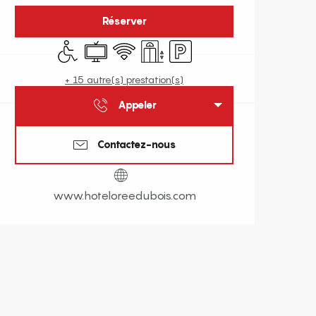
Réserver
Accès handicapés
Télévision
WiFi
Ascenseur
Parking
+ 15 autre(s) prestation(s)
Appeler
Contactez-nous
www.hoteloreedubois.com