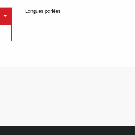
Langues parlées
Langues parlées