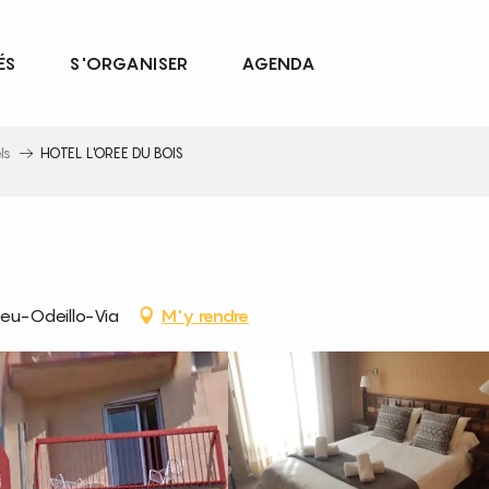
ÉS
S'ORGANISER
AGENDA
ls
HOTEL L'OREE DU BOIS
u-Odeillo-Via
M'y rendre