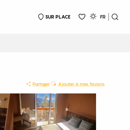
SUR PLACE
FR
Rech
Voir les favoris
Ajouter aux favoris
Partager
Ajouter à mes favoris