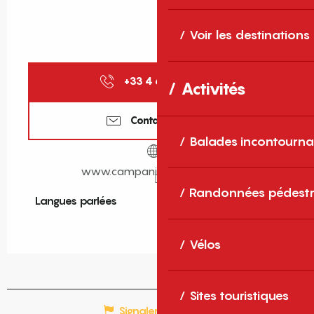
Voir les destinations
+33 4 68 56 75
▒▒
Activités
Contactez-nous
Balades incontourna
www.campanile-perpignan.fr
Randonnées pédestr
Langues parlées
Langues parlées
Vélos
Sites touristiques
Signaler une erreur