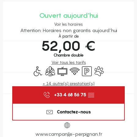
Ouverture et coordonnées
Ouvert aujourd'hui
Voir les horaires
Attention: Horaires non garantis aujourd'hui
À partir de
52,00 €
Chambre double
Voir tous les tarifs
Accès handicapés
Air conditionné
Télévision
WiFi
Parking
Animaux acceptés
+ 14 autre(s) prestation(s)
+33 4 68 56 75
▒▒
Contactez-nous
www.campanile-perpignan.fr