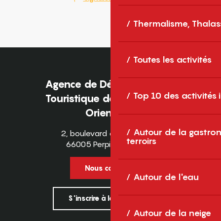
Thermalisme, Thalas
Toutes les activités
Agence de Développement
Top 10 des activités
Touristique des Pyrénées-
Orientales
Autour de la gastron
2, boulevard des Pyrénées
terroirs
66005 Perpignan Cedex
Nous contacter
Autour de l'eau
S'inscrire à la newsletter
Autour de la neige