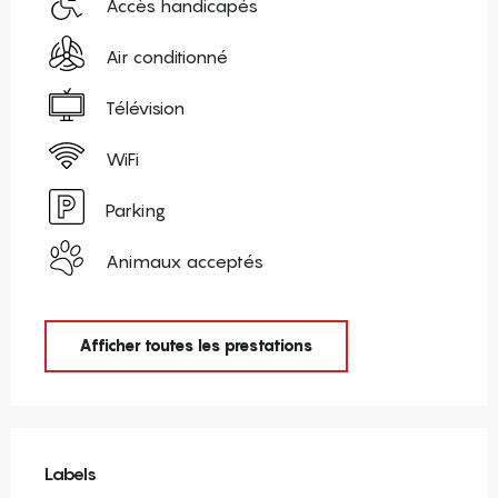
Accès handicapés
Air conditionné
Télévision
WiFi
Parking
Animaux acceptés
Afficher toutes les prestations
Offres de prestations
Labels
Labels