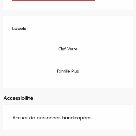
Offres de prestations
Labels
Labels
Clef Verte
Famille Plus
Accessibilité
Accueil de personnes handicapées