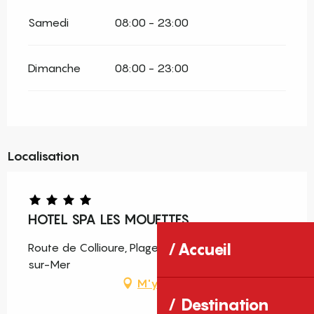
Samedi
08:00 - 23:00
Dimanche
08:00 - 23:00
Localisation
HOTEL SPA LES MOUETTES
Accueil
Route de Collioure, Plage-Sud, 66700 Argelès-
sur-Mer
M'y rendre
Destination