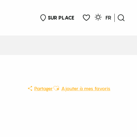
SUR PLACE
FR
Rech
Voir les favoris
Ajouter aux favoris
Partager
Ajouter à mes favoris