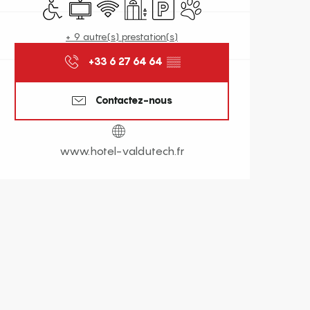
Accès handicapés
Télévision
WiFi
Ascenseur
Parking
Animaux acceptés
+ 9 autre(s) prestation(s)
+33 6 27 64 64
▒▒
Contactez-nous
www.hotel-valdutech.fr