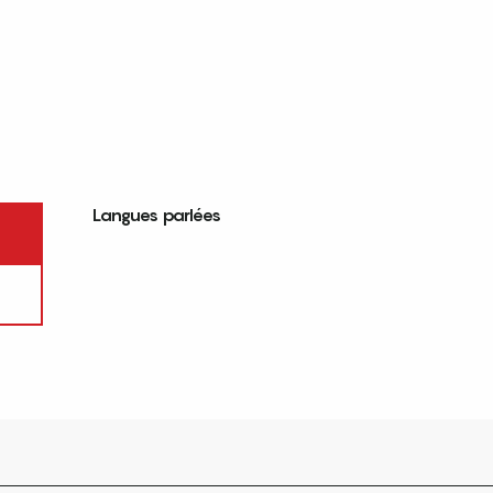
Langues parlées
Langues parlées