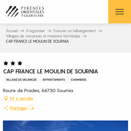
Aller
au
contenu
principal
Accueil
S’organiser
Trouver un hébergement
Villages de vacances et maisons familiales
CAP FRANCE LE MOULIN DE SOURNIA
CAP FRANCE LE MOULIN DE SOURNIA
VILLAGE DE VACANCES
APPARTEMENTS
CHAMBRES
Route de Prades, 66730 Sournia
M'y rendre
Ajouter aux favoris
Partager