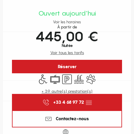
Ouverture et coordonnées
Ouvert aujourd'hui
Voir les horaires
À partir de
445,00 €
Nuitée
Voir tous les tarifs
Réserver
Accès handicapés
Télévision
Parking
Piscine
Animaux acceptés
+ 39 autre(s) prestation(s)
+33 4 68 97 72
▒▒
Contactez-nous