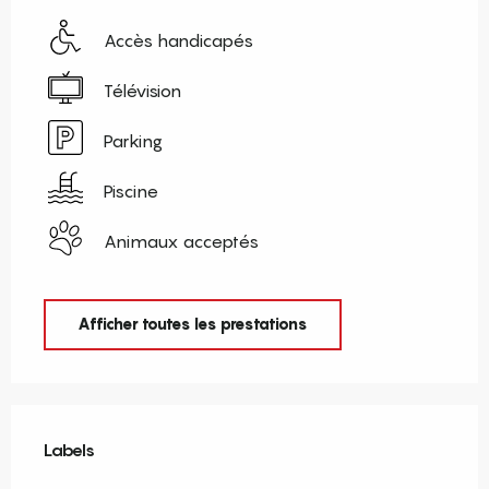
Accès handicapés
Télévision
Parking
Piscine
Animaux acceptés
Afficher toutes les prestations
Offres de prestations
Labels
Labels