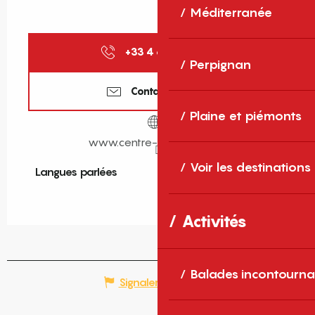
Méditerranée
+33 4 68 97 72
▒▒
Perpignan
Contactez-nous
Plaine et piémonts
www.centre-lemoulin.com
Voir les destinations
Langues parlées
Langues parlées
Activités
Balades incontourna
Signaler une erreur