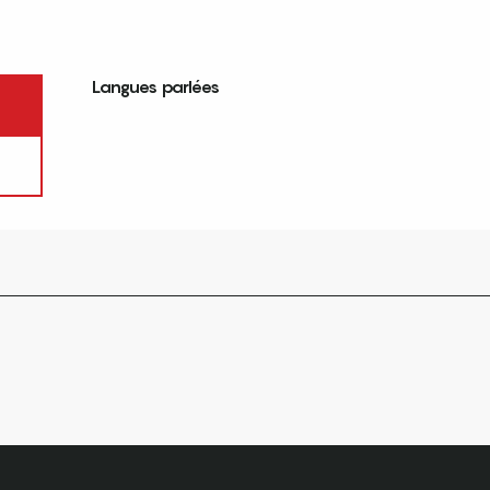
Langues parlées
Langues parlées