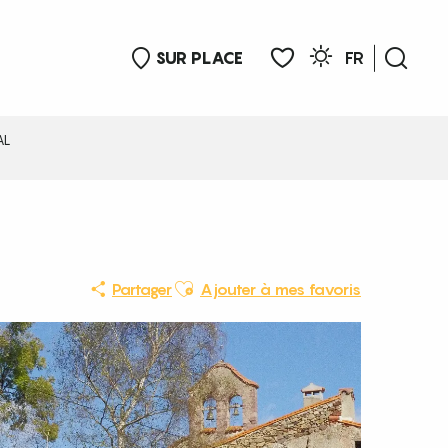
SUR PLACE
FR
Rech
Voir les favoris
AL
Ajouter aux favoris
Partager
Ajouter à mes favoris