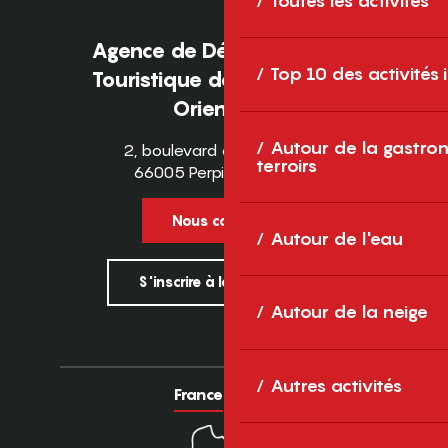
Toutes les activités
Agence de Développement
Top 10 des activités
Touristique des Pyrénées-
Orientales
Autour de la gastron
2, boulevard des Pyrénées
terroirs
66005 Perpignan Cedex
Nous contacter
Autour de l'eau
S'inscrire à la newsletter
Autour de la neige
Autres activités
France
Europe