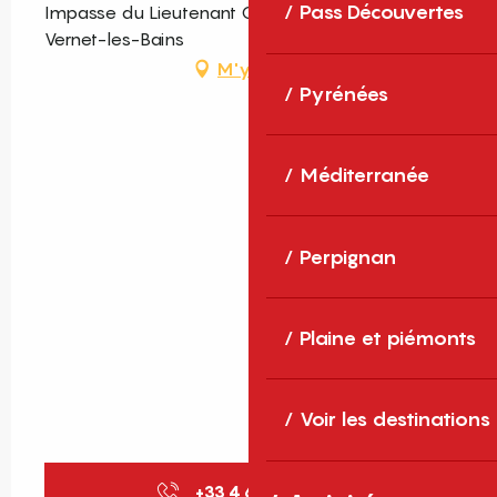
Pass Découvertes
Impasse du Lieutenant Gourbault, 66820
Vernet-les-Bains
M'y rendre
Pyrénées
Méditerranée
Perpignan
Plaine et piémonts
Voir les destinations
+33 4 68 05 53
▒▒