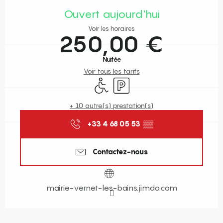
Ouvert aujourd'hui
Voir les horaires
250,00 €
Nuitée
Voir tous les tarifs
Accès handicapés
Parking
+ 10 autre(s) prestation(s)
+33 4 68 05 53
▒▒
Contactez-nous
mairie-vernet-les-bains.jimdo.com