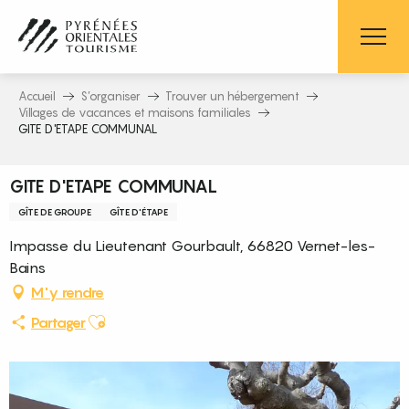
Aller
au
contenu
principal
Accueil
S’organiser
Trouver un hébergement
Villages de vacances et maisons familiales
GITE D'ETAPE COMMUNAL
GITE D'ETAPE COMMUNAL
GÎTE DE GROUPE
GÎTE D'ÉTAPE
Impasse du Lieutenant Gourbault, 66820 Vernet-les-
Bains
M'y rendre
Ajouter aux favoris
Partager