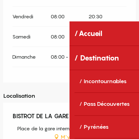
Vendredi
08:00
20:30
Accueil
Samedi
08:00
20:30
Destination
Dimanche
08:00 - 15:00
Incontournables
Localisation
Pass Découvertes
BISTROT DE LA GARE
Pyrénées
Place de la gare internationale, 66760 Enveitg
M'y rendre