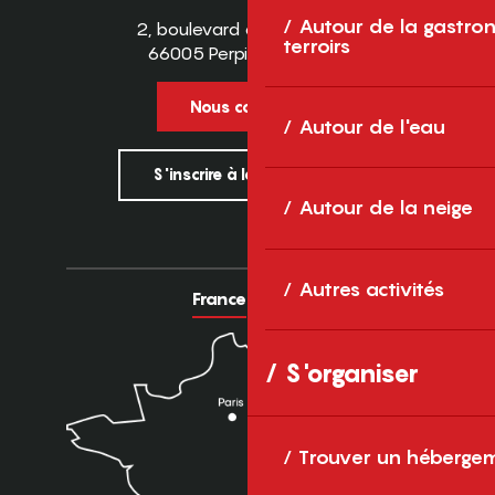
Autour de la gastron
2, boulevard des Pyrénées
terroirs
66005 Perpignan Cedex
Nous contacter
Autour de l'eau
S'inscrire à la newsletter
Autour de la neige
Autres activités
France
Europe
S'organiser
Trouver un héberge