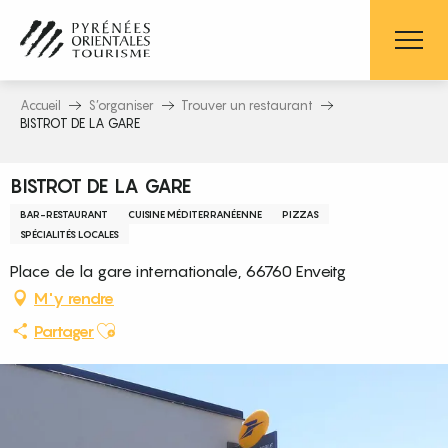
Aller
au
contenu
principal
Accueil
S’organiser
Trouver un restaurant
BISTROT DE LA GARE
BISTROT DE LA GARE
BAR-RESTAURANT
CUISINE MÉDITERRANÉENNE
PIZZAS
SPÉCIALITÉS LOCALES
Place de la gare internationale, 66760 Enveitg
M'y rendre
Ajouter aux favoris
Partager