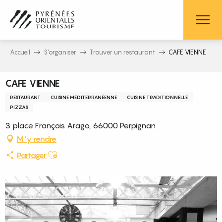
Aller
au
contenu
principal
Accueil
S’organiser
Trouver un restaurant
CAFE VIENNE
CAFE VIENNE
RESTAURANT
CUISINE MÉDITERRANÉENNE
CUISINE TRADITIONNELLE
PIZZAS
3 place François Arago, 66000 Perpignan
M'y rendre
Ajouter aux favoris
Partager