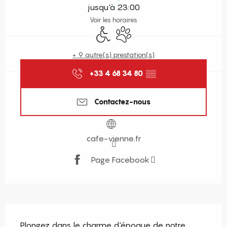
jusqu'à 23:00
Voir les horaires
Accès handicapés
Animaux acceptés
+ 9 autre(s) prestation(s)
+33 4 68 34 80
▒▒
Contactez-nous
cafe-vienne.fr
Page Facebook
Description
Plongez dans le charme d'époque de notre 