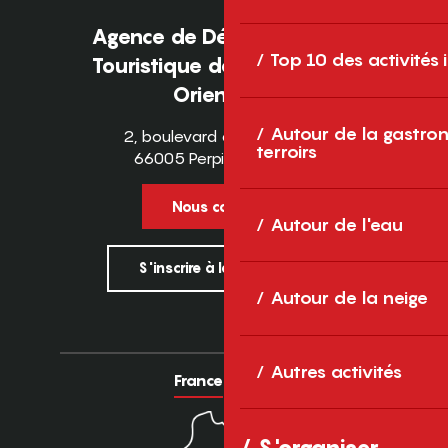
Agence de Développement
Top 10 des activités
Touristique des Pyrénées-
Orientales
Autour de la gastron
2, boulevard des Pyrénées
terroirs
66005 Perpignan Cedex
Nous contacter
Autour de l'eau
S'inscrire à la newsletter
Autour de la neige
Autres activités
France
Europe
S'organiser