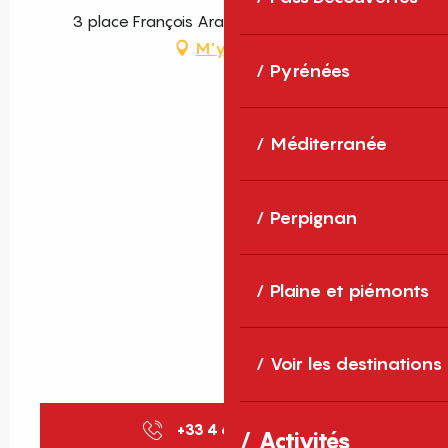
3 place François Arago, 66000 Perpignan
M'y rendre
Pyrénées
Méditerranée
Perpignan
Plaine et piémonts
Voir les destinations
+33 4 68 34 80
▒▒
Activités