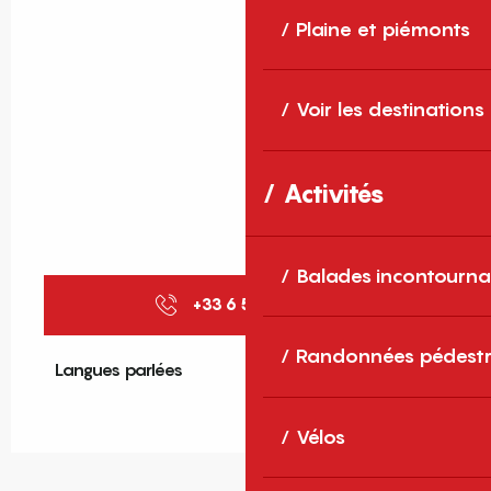
Plaine et piémonts
Voir les destinations
Activités
Balades incontourna
+33 6 50 30 33
▒▒
Randonnées pédestr
Langues parlées
Langues parlées
Vélos