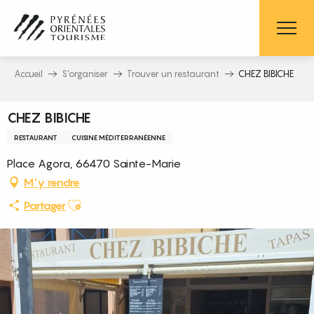
Aller
au
contenu
principal
Accueil
S’organiser
Trouver un restaurant
CHEZ BIBICHE
CHEZ BIBICHE
RESTAURANT
CUISINE MÉDITERRANÉENNE
Place Agora, 66470 Sainte-Marie
M'y rendre
Ajouter aux favoris
Partager