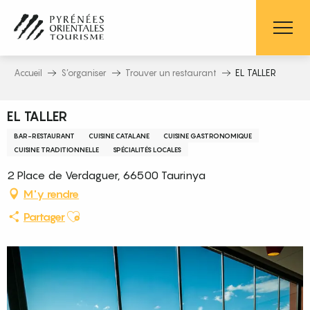
Aller
au
contenu
principal
Accueil
S’organiser
Trouver un restaurant
EL TALLER
EL TALLER
BAR-RESTAURANT
CUISINE CATALANE
CUISINE GASTRONOMIQUE
CUISINE TRADITIONNELLE
SPÉCIALITÉS LOCALES
2 Place de Verdaguer, 66500 Taurinya
M'y rendre
Ajouter aux favoris
Partager