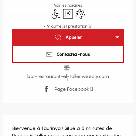
Voir les horaires
Accès handicapés
Parking
Animaux acceptés
+ 9 autre(s) prestation(s)
Appeler
Contactez-nous
bar-restaurant-el-taller.weebly.com
Page Facebook
Description
Bienvenue à Taurinya ! Situé à 5 minutes de 
Prades, El Taller vous surprendra par sa structure 