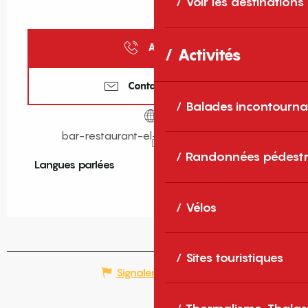
Voir les destinations
Appeler
Activités
Contactez-nous
Balades incontourna
bar-restaurant-el-taller.weebly.com
Randonnées pédestr
Langues parlées
Langues parlées
Vélos
Sites touristiques
Signaler une erreur