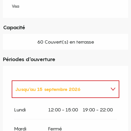
Visa
Capacité
60 Couvert(s) en terrasse
Périodes d'ouverture
Jusqu'au
15 septembre 2026
Du
30 janvier 2026
au
30 juin 2026
Lundi
12:00 - 15:00
19:00 - 22:00
Du
16 septembre 2026
au
13 décembre
2026
Mardi
Fermé