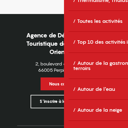
Thermalisme, Thalas
Toutes les activités
Agence de Développement
Top 10 des activités
Touristique des Pyrénées-
Orientales
Autour de la gastron
2, boulevard des Pyrénées
terroirs
66005 Perpignan Cedex
Nous contacter
Autour de l'eau
S'inscrire à la newsletter
Autour de la neige