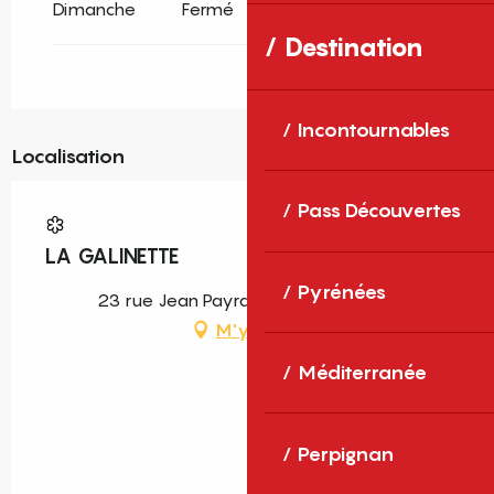
Dimanche
Fermé
Destination
Incontournables
Localisation
Pass Découvertes
LA GALINETTE
Pyrénées
23 rue Jean Payra, 66000 Perpignan
M'y rendre
Méditerranée
Perpignan