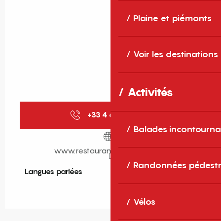
Plaine et piémonts
Voir les destinations
Activités
+33 4 68 35 00
▒▒
Balades incontourna
www.restaurant-galinette.com
Randonnées pédestr
Langues parlées
Langues parlées
Vélos