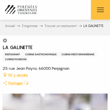
Aller
au
contenu
principal
Accueil
S’organiser
Trouver un restaurant
LA GALINETTE
LA GALINETTE
RESTAURANT
CUISINE GASTRONOMIQUE
CUISINE MÉDITERRANÉENNE
CUISINE POISSONS
23 rue Jean Payra, 66000 Perpignan
M'y rendre
Ajouter aux favoris
Partager