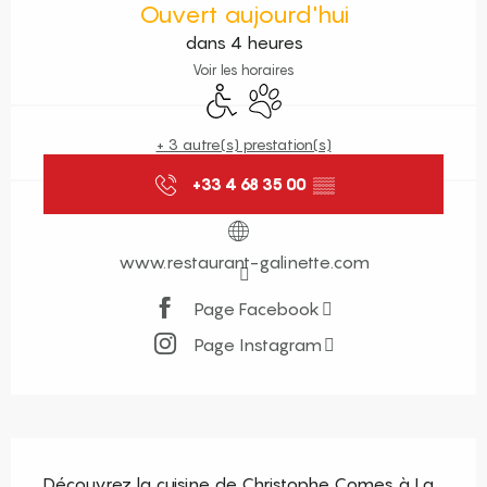
Ouvert aujourd'hui
dans 4 heures
Voir les horaires
Accès handicapés
Animaux acceptés
+ 3 autre(s) prestation(s)
+33 4 68 35 00
▒▒
www.restaurant-galinette.com
Page Facebook
Page Instagram
Description
Découvrez la cuisine de Christophe Comes à La 