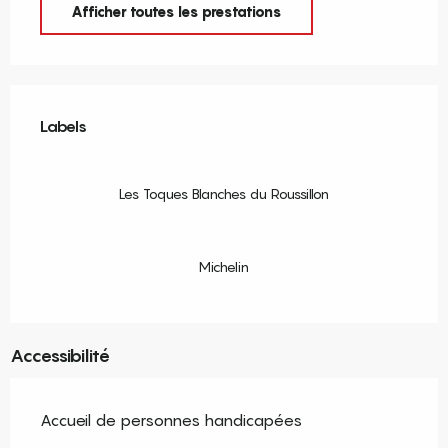
Afficher toutes les prestations
Offres de prestations
Labels
Labels
Les Toques Blanches du Roussillon
Michelin
Accessibilité
Accueil de personnes handicapées