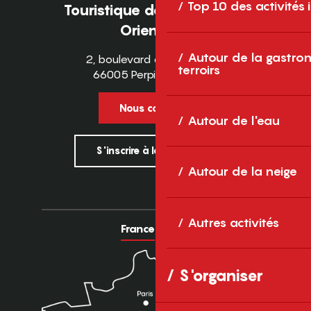
Top 10 des activités
Touristique des Pyrénées-
Orientales
Autour de la gastron
2, boulevard des Pyrénées
terroirs
66005 Perpignan Cedex
Nous contacter
Autour de l'eau
S'inscrire à la newsletter
Autour de la neige
Autres activités
France
Europe
S'organiser