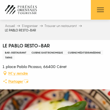
Aller
au
contenu
principal
Accueil
S’organiser
Trouver un restaurant
LE PABLO RESTO-BAR
LE PABLO RESTO-BAR
BAR-RESTAURANT
CUISINE GASTRONOMIQUE
CUISINE MÉDITERRANÉENNE
TAPAS
1 place Pablo Picasso, 66400 Céret
M'y rendre
Ajouter aux favoris
Partager