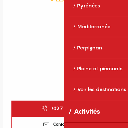
Pyrénées
Méditerranée
Perpignan
Plaine et piémonts
Voir les destinations
+33 7 86 72 11
▒▒
Activités
Contactez-nous