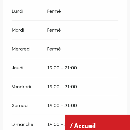
Lundi
Fermé
Mardi
Fermé
Mercredi
Fermé
Jeudi
19:00 - 21:00
Vendredi
19:00 - 21:00
Samedi
19:00 - 21:00
Dimanche
19:00 - 21:00
Accueil