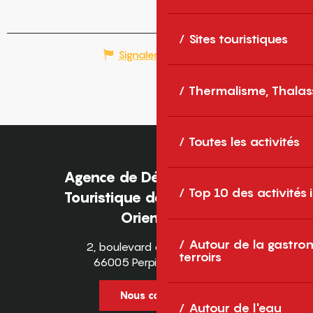
Sites touristiques
Signaler une erreur
Thermalisme, Thalas
Toutes les activités
Agence de Développement
Top 10 des activités
Touristique des Pyrénées-
Orientales
Autour de la gastron
2, boulevard des Pyrénées
terroirs
66005 Perpignan Cedex
Nous contacter
Autour de l'eau