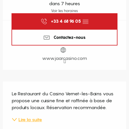
dans 7 heures
Voir les horaires
+33 4 68 96 05
▒▒
Contactez-nous
www.jaarcasino.com
Description
Le Restaurant du Casino Vernet-les-Bains vous 
propose une cuisine fine et raffinée à base de 
produits locaux. Réservation recommandée.
Lire la suite