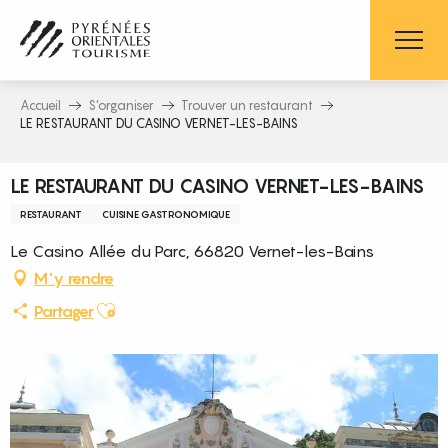
Aller
au
contenu
principal
Accueil
S’organiser
Trouver un restaurant
LE RESTAURANT DU CASINO VERNET-LES-BAINS
LE RESTAURANT DU CASINO VERNET-LES-BAINS
RESTAURANT
CUISINE GASTRONOMIQUE
Le Casino Allée du Parc, 66820 Vernet-les-Bains
M'y rendre
Ajouter aux favoris
Partager