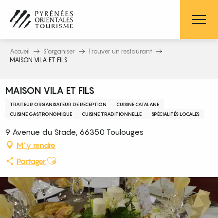
Aller
au
contenu
principal
Accueil
S’organiser
Trouver un restaurant
MAISON VILA ET FILS
MAISON VILA ET FILS
TRAITEUR ORGANISATEUR DE RÉCEPTION
CUISINE CATALANE
CUISINE GASTRONOMIQUE
CUISINE TRADITIONNELLE
SPÉCIALITÉS LOCALES
9 Avenue du Stade, 66350 Toulouges
M'y rendre
Ajouter aux favoris
Partager