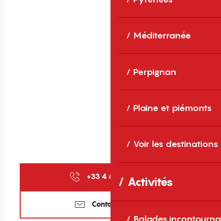
Méditerranée
Perpignan
Plaine et piémonts
Voir les destinations
+33 4 68 56 46
▒▒
Activités
Contactez-nous
Balades incontourna