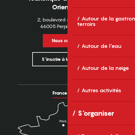
Orientales
Autour de la gastron
2, boulevard des Pyrénées
terroirs
66005 Perpignan Cedex
Nous contacter
Autour de l'eau
S'inscrire à la newsletter
Autour de la neige
Autres activités
France
Europe
S'organiser