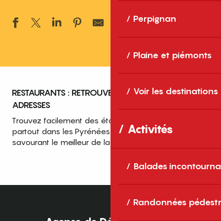
Ajouter aux 
Perpignan
Plaine et piémonts
Voir les destinations
RESTAURANTS : RETROUVEZ TOUTES NOS BONNES
ADRESSES
Trouvez facilement des établissements accueillants,
Activités
partout dans les Pyrénées-Orientales — tout en
savourant le meilleur de la cuisine catalane.
Balades incontourna
Restauration où manger
Randonnées pédestr