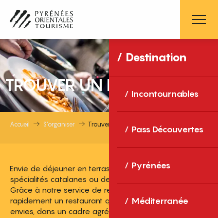
Aller
Accueil
au
contenu
principal
Destination
TROUVER UN RESTAURANT
Incontournables
Accueil
S’organiser
Trouver un restaurant
Pass Découvertes
Pyrénées
Envie de déjeuner en terrasse, de découvrir les
spécialités catalanes ou de dîner face à la mer ?
Grâce à notre service de recherche, trouvez
rapidement un restaurant qui correspond à vos
Méditerranée
envies, dans un cadre agréable et facile d’accès.