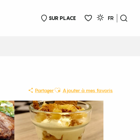
SUR PLACE
FR
Rech
Voir les favoris
Ajouter aux favoris
Partager
Ajouter à mes favoris