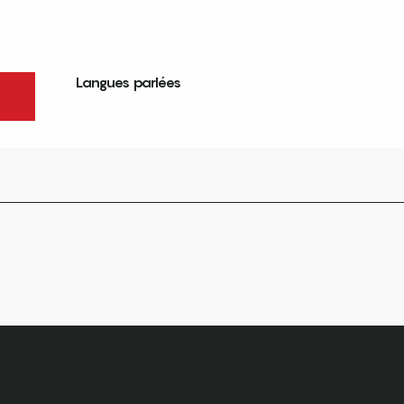
Langues parlées
Langues parlées