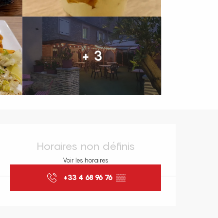
+ 3
Ouverture et coordonnées
Horaires non définis
Voir les horaires
+33 4 68 96 76
▒▒