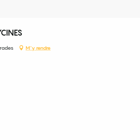
YCINES
Prades
M'y rendre