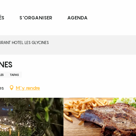
ÉS
S'ORGANISER
AGENDA
URANT HOTEL LES GLYCINES
INES
LES
TAPAS
es
M'y rendre