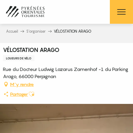
Aller
au
contenu
principal
Accueil
S’organiser
VÉLOSTATION ARAGO
VÉLOSTATION ARAGO
LOUEURS DE VÉLO
Rue du Docteur Ludwig Lazarus Zamenhof -1 du Parking
Arago, 66000 Perpignan
M'y rendre
Ajouter aux favoris
Partager