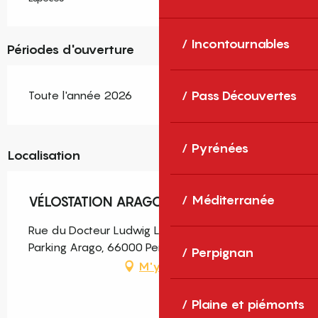
Incontournables
Périodes d'ouverture
Toute l'année 2026
Pass Découvertes
Pyrénées
Localisation
Méditerranée
VÉLOSTATION ARAGO
Rue du Docteur Ludwig Lazarus Zamenhof -1 du
Parking Arago, 66000 Perpignan
Perpignan
M'y rendre
Plaine et piémonts