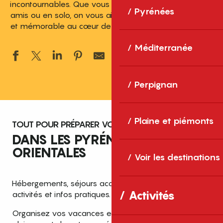
incontournables. Que vous veniez en famille, entre
Pyrénées
amis ou en solo, on vous aide à vivre un séjour fluide
et mémorable au cœur de la Catalogne française !
Méditerranée
Ajouter aux 
Perpignan
Plaine et piémonts
TOUT POUR PRÉPARER VOTRE SÉJOUR
DANS LES PYRÉNÉES-
ORIENTALES
Voir les destinations
Hébergements, séjours accessibles, restaurants,
Activités
activités et infos pratiques.
Organisez vos vacances en quelques clics et profitez