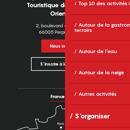
Top 10 des activités
Touristique des Pyrénées-
Orientales
Autour de la gastron
2, boulevard des Pyrénées
terroirs
66005 Perpignan Cedex
Nous contacter
Autour de l'eau
S'inscrire à la newsletter
Autour de la neige
Autres activités
France
Europe
S'organiser