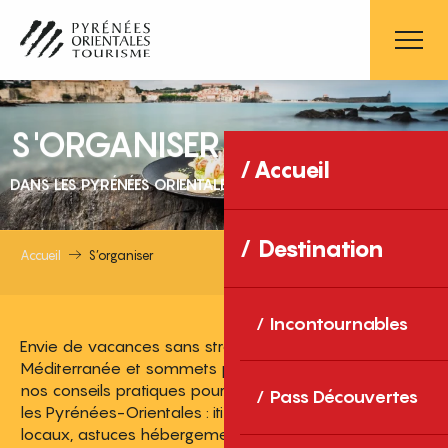
Aller
au
contenu
principal
S'ORGANISER
Accueil
DANS LES PYRÉNÉES ORIENTALES
Destination
Accueil
S’organiser
Incontournables
Envie de vacances sans stress entre mer
Méditerranée et sommets pyrénéens ? Découvrez
nos conseils pratiques pour bien vous organiser dans
Pass Découvertes
les Pyrénées-Orientales : itinéraires malins, bons plans
locaux, astuces hébergements et activités