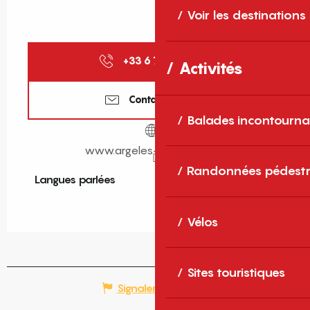
Voir les destinations
+33 6 78 48 76
▒▒
Activités
Contactez-nous
Balades incontourna
www.argeles-plongee.com
Randonnées pédestr
Langues parlées
Langues parlées
Vélos
Sites touristiques
Signaler une erreur