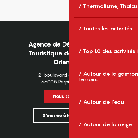
Thermalisme, Thalas
Toutes les activités
Agence de Développement
Top 10 des activités
Touristique des Pyrénées-
Orientales
Autour de la gastron
2, boulevard des Pyrénées
terroirs
66005 Perpignan Cedex
Nous contacter
Autour de l'eau
S'inscrire à la newsletter
Autour de la neige