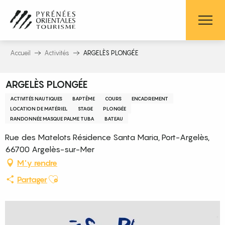
Aller
au
contenu
principal
Accueil
Activités
ARGELÈS PLONGÉE
ARGELÈS PLONGÉE
ACTIVITÉS NAUTIQUES
BAPTÊME
COURS
ENCADREMENT
LOCATION DE MATÉRIEL
STAGE
PLONGÉE
RANDONNÉE MASQUE PALME TUBA
BATEAU
Rue des Matelots Résidence Santa Maria, Port-Argelès,
66700 Argelès-sur-Mer
M'y rendre
Ajouter aux favoris
Partager